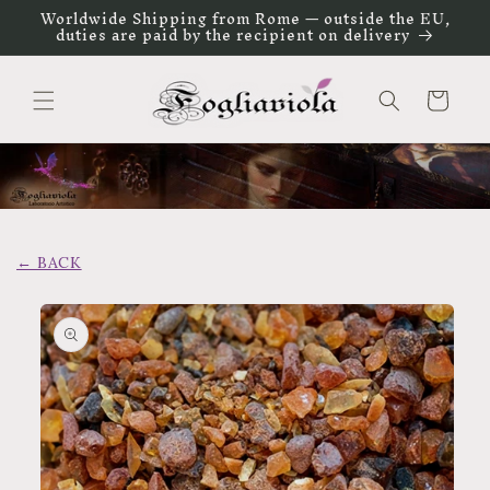
Vai
Worldwide Shipping from Rome — outside the EU,
direttamente
duties are paid by the recipient on delivery
ai contenuti
Carrello
← BACK
Passa alle
informazioni
sul prodotto