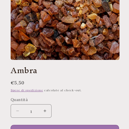
Apri
Ambra
contenuti
multimediali
1
in
Prezzo
€5,50
finestra
modale
di
Spese di spedizione
calcolate al check-out.
listino
Quantità
Quantità
Diminuisci
Aumenta
quantità
quantità
per
per