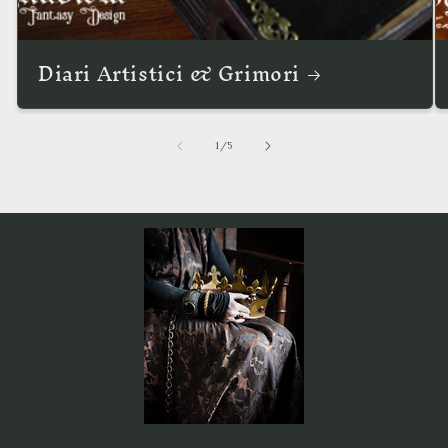
Diari Artistici & Grimori
su
1
/
5