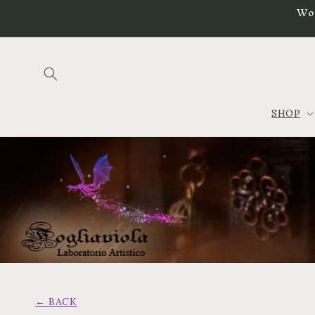
Vai
Wo
direttamente
ai contenuti
SHOP
← BACK