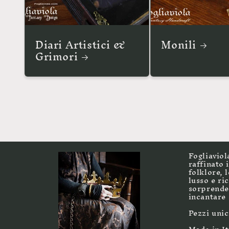
Diari Artistici &
Monili
Grimori
Fogliaviol
raffinato 
folklore, 
lusso e ri
sorprender
incantare
Pezzi unic