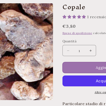
Copale
1 recensi
Prezzo
€3,80
di
Spese di spedizione
calcolat
listino
Quantità
Quantità
Diminuisci
Aument
quantità
quantità
per
per
Copale
Copale
Aggiu
Altre o
Particolare stadio di 