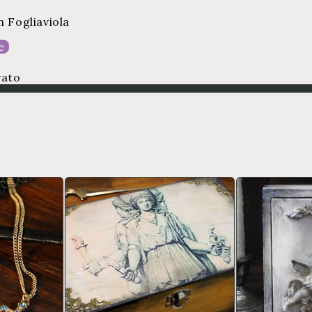
 Fogliaviola
e
vato