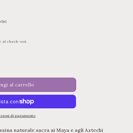
r
a
f
one
i
c
a
e al check-out.
a
ngi al carrello
pzioni di pagamento
resina naturale sacra ai Maya e agli Aztechi