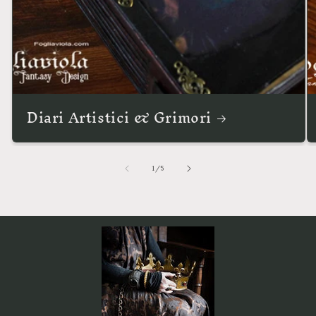
Diari Artistici & Grimori
su
1
/
5