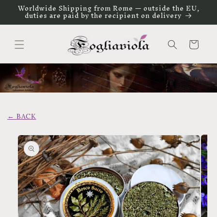
Vai
Worldwide Shipping from Rome — outside the EU,
direttamente
duties are paid by the recipient on delivery
ai contenuti
Carrello
← BACK
Passa alle
informazioni
sul prodotto