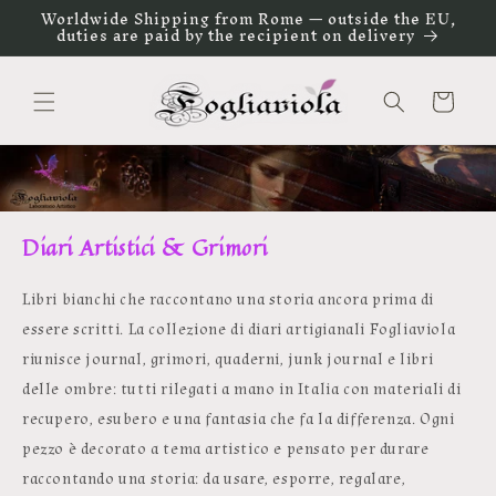
Vai
Worldwide Shipping from Rome — outside the EU,
direttamente
duties are paid by the recipient on delivery
ai contenuti
Carrello
Diari Artistici & Grimori
Libri bianchi che raccontano una storia ancora prima di
essere scritti. La collezione di diari artigianali Fogliaviola
riunisce journal, grimori, quaderni, junk journal e libri
delle ombre: tutti rilegati a mano in Italia con materiali di
recupero, esubero e una fantasia che fa la differenza. Ogni
pezzo è decorato a tema artistico e pensato per durare
raccontando una storia: da usare, esporre, regalare,