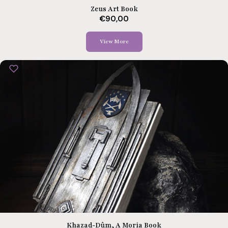
Zeus Art Book
€90,00
View More
Khazad-Dûm, A Moria Book