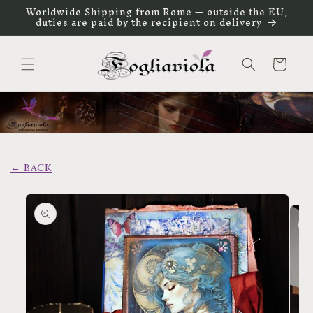
Vai
Worldwide Shipping from Rome — outside the EU,
direttamente
duties are paid by the recipient on delivery
ai contenuti
Carrello
← BACK
Passa alle
informazioni
sul prodotto