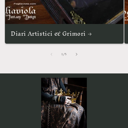
Diari Artistici & Grimori
su
1
/
5