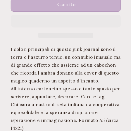
MagicLand
MagicLand
Esaurito
Journal
Journal
I colori principali di questo junk journal sono il
terra e l'azzurro tenue, un connubio inusuale ma
di grande effetto che assieme ad un cabochon
che ricorda l'ambra donano alla cover di questo
magico quaderno un aspetto d'incanto.
All'interno cartoncino spesso e tanto spazio per
scrivere, appuntare, decorare. Card e tag.
Chiusura a nastro di seta indiana da cooperativa
equosolidale e la speranza di spronare
ispirazione e immaginazione. Formato A5 (circa
14x21)