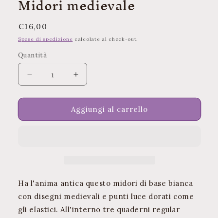
Midori medievale
finestra
modale
Prezzo
€16,00
di
Spese di spedizione
calcolate al check-out.
listino
Quantità
Quantità
Diminuisci
Aumenta
quantità
quantità
per
per
Midori
Midori
Aggiungi al carrello
medievale
medievale
Ha l'anima antica questo midori di base bianca
con disegni medievali e punti luce dorati come
gli elastici. All'interno tre quaderni regular