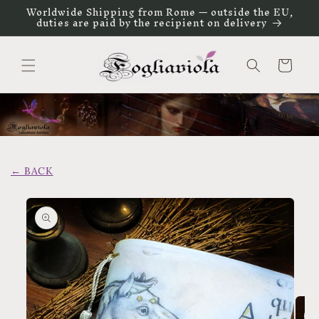
Vai
Worldwide Shipping from Rome — outside the EU,
direttamente
duties are paid by the recipient on delivery
ai contenuti
Carrello
← BACK
Passa alle
informazioni
sul prodotto