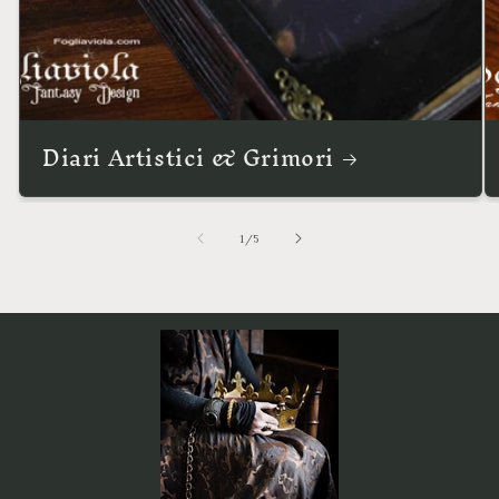
Diari Artistici & Grimori
su
1
/
5