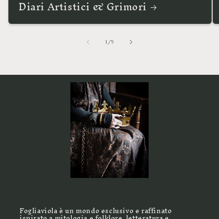
Diari Artistici & Grimori
su
1
/
5
Fogliaviola è un mondo esclusivo e raffinato
ispirato a mitologia e folklore, letteratura e