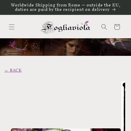
Vai
Worldwide Shipping from Rome — outside the EU,
direttamente
duties are paid by the recipient on delivery
ai contenuti
Carrello
← BACK
Passa alle
informazioni
sul prodotto