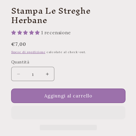
2
Stampa Le Streghe
in
finest
Herbane
moda
1 recensione
Prezzo
€7,00
di
Spese di spedizione
calcolate al check-out.
listino
Quantità
Quantità
Diminuisci
Aumenta
quantità
quantità
per
per
Stampa
Stampa
Aggiungi al carrello
Le
Le
Streghe
Streghe
Herbane
Herbane