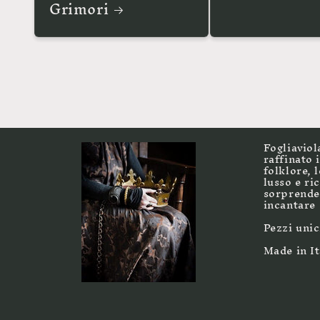
Grimori
Fogliaviol
raffinato 
folklore, 
lusso e ri
sorprender
incantare
Pezzi unic
Made in It