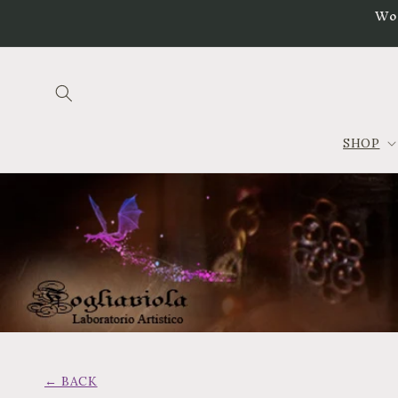
Vai
Wo
direttamente
ai contenuti
SHOP
← BACK