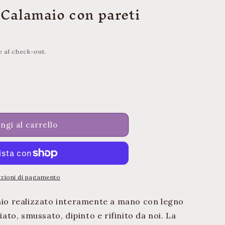
r
 Calamaio con pareti
a
f
i
e al check-out.
c
a
a
ium,
ngi al carrello
o
pzioni di pagamento
maio realizzato interamente a mano con legno
liato, smussato, dipinto e rifinito da noi. La