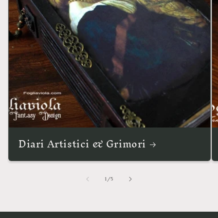
Diari Artistici & Grimori
su
1
/
5