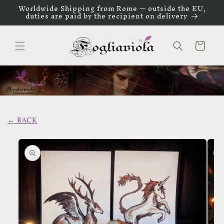
Vai
Worldwide Shipping from Rome — outside the EU,
direttamente
duties are paid by the recipient on delivery
ai contenuti
Carrello
← BACK
Passa alle
informazioni
sul prodotto