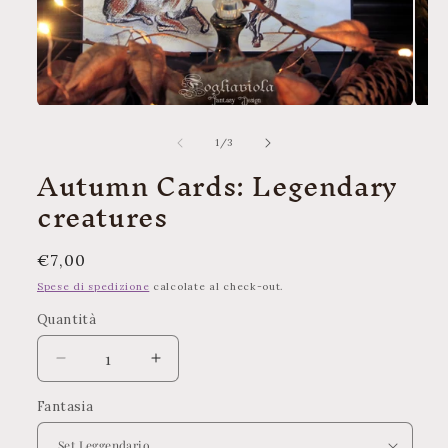
Apri
Apri
contenuti
conte
multimediali
multi
su
1
/
3
1
2
Autumn Cards: Legendary
in
in
finestra
finest
creatures
modale
moda
Prezzo
€7,00
di
Spese di spedizione
calcolate al check-out.
listino
Quantità
Quantità
Diminuisci
Aumenta
quantità
quantità
Fantasia
per
per
Autumn
Autumn