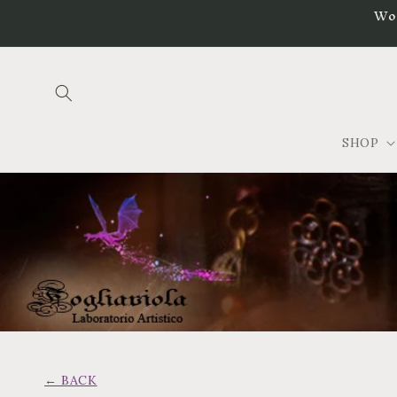
Vai
Wo
direttamente
ai contenuti
SHOP
← BACK