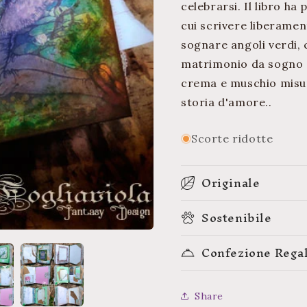
celebrarsi. Il libro h
cui scrivere liberament
sognare angoli verdi, 
matrimonio da sogno d
crema e muschio misur
storia d'amore..
Scorte ridotte
Originale
Sostenibile
Confezione Rega
Share