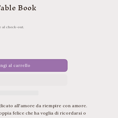
r
Fable Book
a
f
i
e al check-out.
c
a
a
ngi al carrello
c
edicato all'amore da riempire con amore.
ppia felice che ha voglia di ricordarsi o