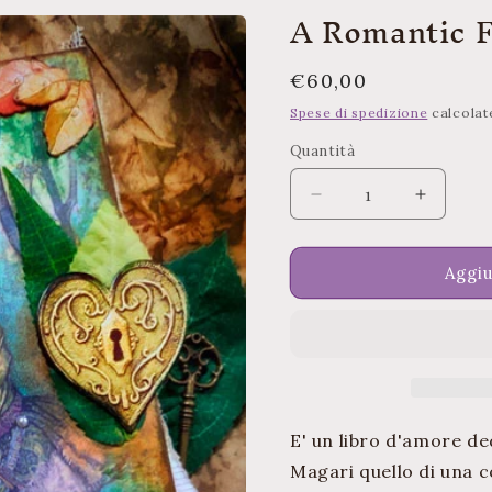
A Romantic 
Prezzo
€60,00
di
Spese di spedizione
calcolat
listino
Quantità
Quantità
Diminuisci
Aument
quantità
quantità
per
per
A
A
Aggiu
Romantic
Romanti
Fable
Fable
Book
Book
E' un libro d'amore d
Magari quello di una co