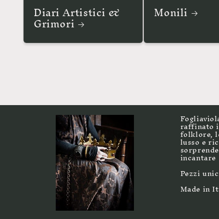
Diari Artistici &
Monili
Grimori
Fogliaviol
raffinato 
folklore, 
lusso e ri
sorprender
incantare
Pezzi unic
Made in It