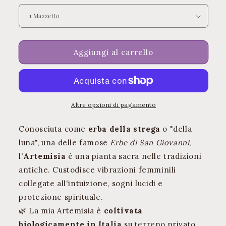
Artemisia
Artemisia
Biologica
Biologica
Italiana:
Italiana:
L&#39;Erba
L&#39;Erba
della
della
Aggiungi al carrello
Strega
Strega
Altre opzioni di pagamento
Conosciuta come
erba della strega
o "della
luna", una delle famose
Erbe di San Giovanni
,
l'
Artemisia
è una pianta sacra nelle tradizioni
antiche. Custodisce vibrazioni femminili
collegate all'intuizione, sogni lucidi e
protezione spirituale.
🌿 La mia Artemisia è
coltivata
biologicamente in Italia
su terreno privato,