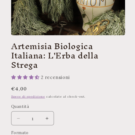
Apri
Artemisia Biologica
contenuti
multimediali
Italiana: L'Erba della
1
in
Strega
finestra
modale
2 recensioni
Prezzo
€4,00
di
Spese di spedizione
calcolate al check-out.
listino
Quantità
Quantità
Diminuisci
Aumenta
quantità
quantità
Formato
per
per