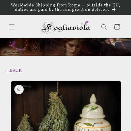
Vai
Worldwide Shipping from Rome — outside the EU,
direttamente
duties are paid by the recipient on delivery
ai contenuti
Carrello
← BACK
Passa alle
informazioni
sul prodotto