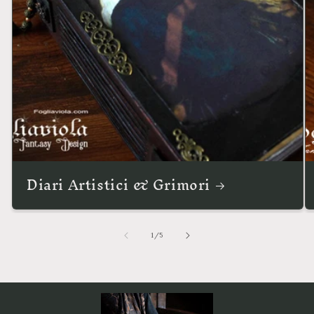
Diari Artistici & Grimori
su
1
/
5