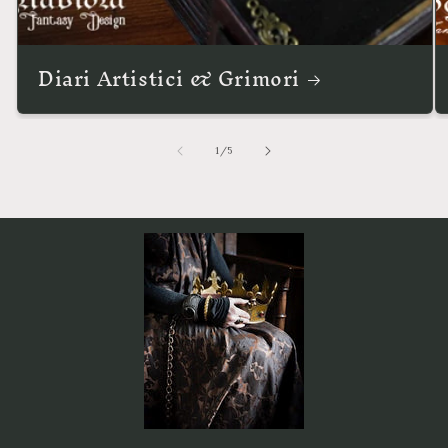
Diari Artistici & Grimori
su
1
/
5