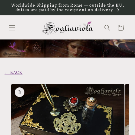
Vai
Worldwide Shipping from Rome — outside the EU,
direttamente
duties are paid by the recipient on delivery
ai contenuti
Carrello
← BACK
Passa alle
informazioni
sul prodotto