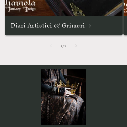
Diari Artistici & Grimori
su
1
/
5