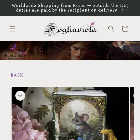
Vai
Worldwide Shipping from Rome — outside the EU,
direttamente
duties are paid by the recipient on delivery
ai contenuti
Carrello
← BACK
Passa alle
informazioni
sul prodotto