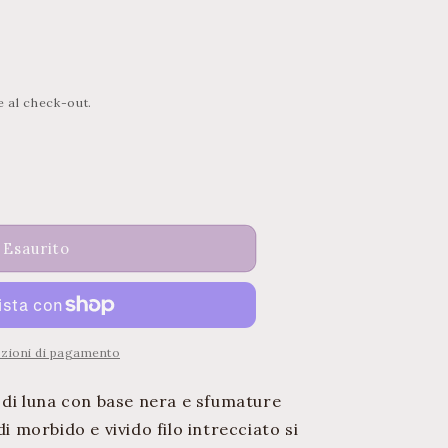
r
a
f
i
e al check-out.
c
a
a
Esaurito
pzioni di pagamento
a di luna con base nera e sfumature
di morbido e vivido filo intrecciato si