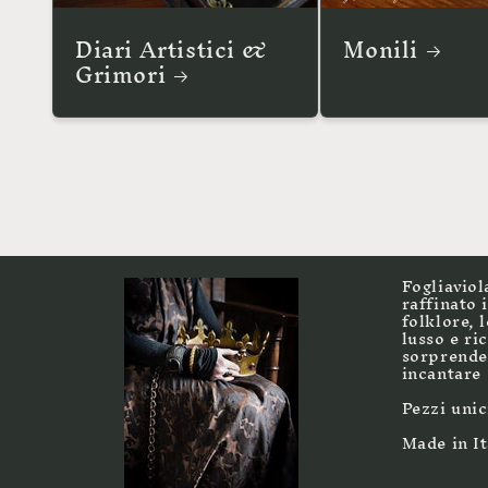
Diari Artistici &
Monili
Grimori
Fogliaviol
raffinato 
folklore, 
lusso e ri
sorprender
incantare
Pezzi unic
Made in It