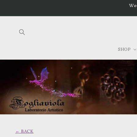
Vai
Wo
direttamente
ai contenuti
SHOP
← BACK