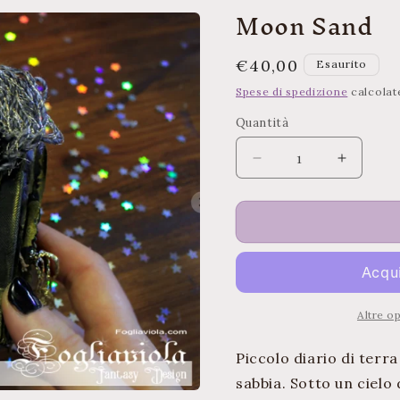
Moon Sand
Prezzo
€40,00
Esaurito
di
Spese di spedizione
calcolat
listino
Quantità
Quantità
Diminuisci
Aument
quantità
quantità
per
per
Moon
Moon
Sand
Sand
Altre o
Piccolo diario di terr
sabbia. Sotto un cielo 