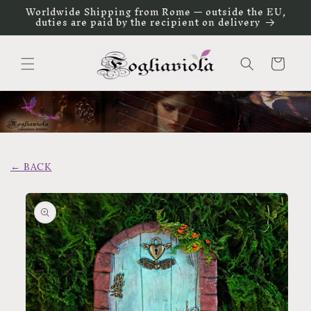
Vai
Worldwide Shipping from Rome — outside the EU,
direttamente
duties are paid by the recipient on delivery
ai contenuti
Carrello
← BACK
Passa alle
informazioni
sul prodotto