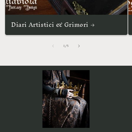
Diari Artistici & Grimori
su
1
/
5