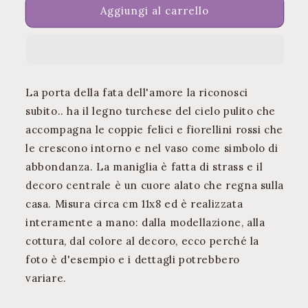
Porta
Porta
Aggiungi al carrello
delle
delle
Fate:
Fate:
Fata
Fata
dell&#39;Amore
dell&#39;Amore
La porta della fata dell'amore la riconosci
subito.. ha il legno turchese del cielo pulito che
accompagna le coppie felici e fiorellini rossi che
le crescono intorno e nel vaso come simbolo di
abbondanza. La maniglia è fatta di strass e il
decoro centrale è un cuore alato che regna sulla
casa. Misura circa cm 11x8 ed è realizzata
interamente a mano: dalla modellazione, alla
cottura, dal colore al decoro, ecco perché la
foto è d'esempio e i dettagli potrebbero
variare.