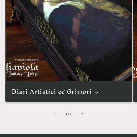
Diari Artistici & Grimori
su
1
/
5