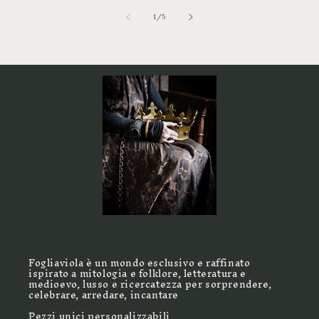
su
1
/
5
Fogliaviola è un mondo esclusivo e raffinato
ispirato a mitologia e folklore, letteratura e
medioevo, lusso e ricercatezza per sorprendere,
celebrare, arredare, incantare
Pezzi unici personalizzabili