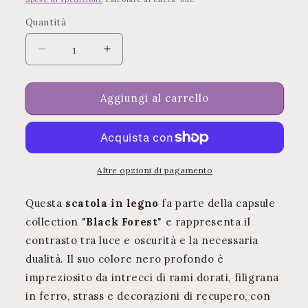
listino
Quantità
Quantità
Diminuisci
Aumenta
quantità
quantità
per
per
Scatola
Scatola
Aggiungi al carrello
per
per
Tarocchi
Tarocchi
Black
Black
Forest
Forest
Altre opzioni di pagamento
Questa
scatola in legno
fa parte della capsule
collection "
Black Forest
" e rappresenta il
contrasto tra luce e oscurità e la necessaria
dualità. Il suo colore nero profondo è
impreziosito da intrecci di rami dorati, filigrana
in ferro, strass e decorazioni di recupero, con