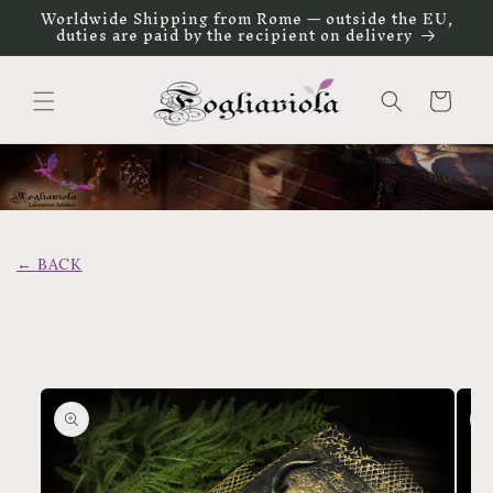
Vai
Worldwide Shipping from Rome — outside the EU,
direttamente
duties are paid by the recipient on delivery
ai contenuti
Carrello
← BACK
Passa alle
informazioni
sul prodotto