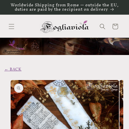
Vai
Worldwide Shipping from Rome — outside the EU,
direttamente
duties are paid by the recipient on delivery
ai contenuti
Carrello
← BACK
Passa alle
informazioni
sul prodotto