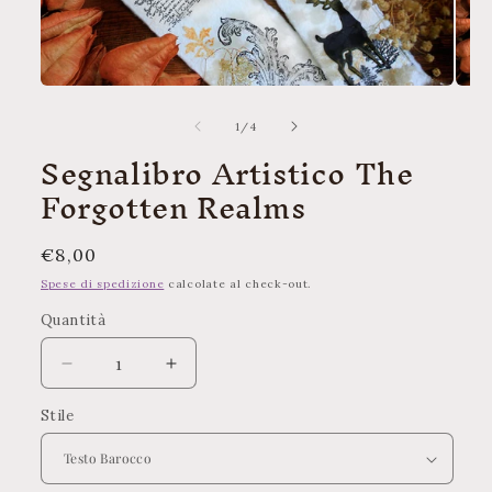
Apri
Apri
contenuti
conte
multimediali
multi
su
1
/
4
1
2
Segnalibro Artistico The
in
in
finestra
finest
Forgotten Realms
modale
moda
Prezzo
€8,00
di
Spese di spedizione
calcolate al check-out.
listino
Quantità
Quantità
Diminuisci
Aumenta
quantità
quantità
Stile
per
per
Segnalibro
Segnalibro
Artistico
Artistico
The
The