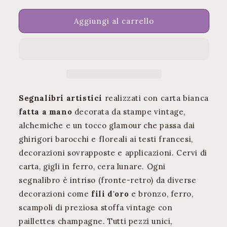
Forgotten
Forgotten
Realms
Realms
Aggiungi al carrello
Segnalibri artistici
realizzati con carta bianca
fatta a mano
decorata da stampe vintage,
alchemiche e un tocco glamour che passa dai
ghirigori barocchi e floreali ai testi francesi,
decorazioni sovrapposte e applicazioni. Cervi di
carta, gigli in ferro, cera lunare. Ogni
segnalibro è intriso (fronte-retro) da diverse
decorazioni come
fili d'oro
e bronzo, ferro,
scampoli di preziosa stoffa vintage con
paillettes champagne. Tutti pezzi unici,