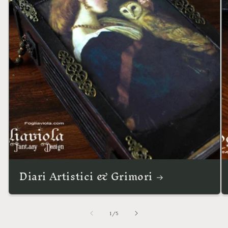
Diari Artistici & Grimori
su
1
/
5