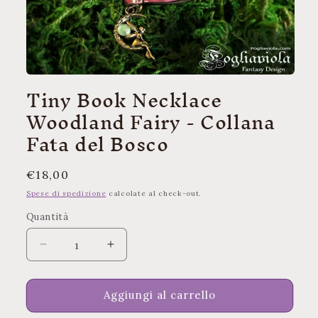
Apri
Tiny Book Necklace
contenuti
multimediali
Woodland Fairy - Collana
1
in
Fata del Bosco
finestra
modale
Prezzo
€18,00
di
Spese di spedizione
calcolate al check-out.
listino
Quantità
Quantità
Diminuisci
Aumenta
quantità
quantità
per
per
Tiny
Tiny
Aggiungi al carrello
Book
Book