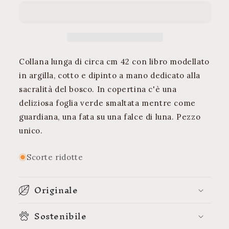
Necklace
Necklace
Woodland
Woodland
Fairy
Fairy
-
-
Collana
Collana
Fata
Fata
Collana lunga di circa cm 42 con libro modellato
del
del
in argilla, cotto e dipinto a mano dedicato alla
Bosco
Bosco
sacralità del bosco. In copertina c'è una
deliziosa foglia verde smaltata mentre come
guardiana, una fata su una falce di luna. Pezzo
unico.
Scorte ridotte
Originale
Sostenibile