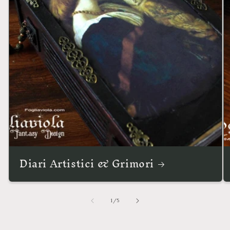
Diari Artistici & Grimori
su
1
/
5