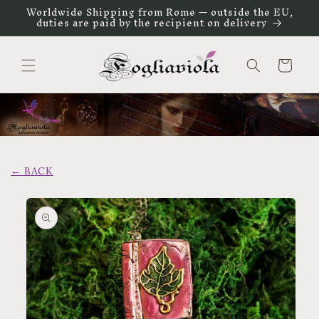
Vai
Worldwide Shipping from Rome — outside the EU,
direttamente
duties are paid by the recipient on delivery
ai contenuti
Carrello
← BACK
Passa alle
informazioni
sul prodotto