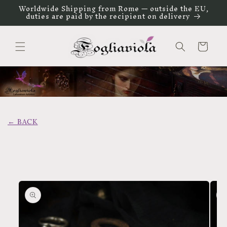
Vai
Worldwide Shipping from Rome — outside the EU,
direttamente
duties are paid by the recipient on delivery
ai contenuti
Carrello
← BACK
Passa alle
informazioni
sul prodotto