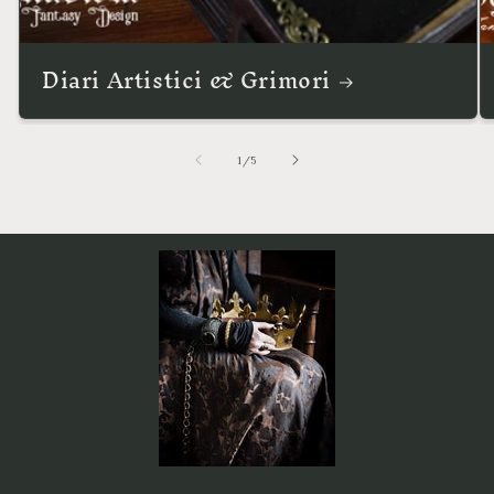
Diari Artistici & Grimori
su
1
/
5