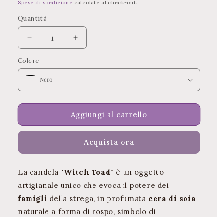
di
Spese di spedizione
calcolate al check-out.
listino
Quantità
Quantità
Diminuisci
Aumenta
quantità
quantità
Colore
per
per
Il
Il
Famiglio:
Famiglio:
Candela
Candela
Witch
Witch
Toad
Toad
Aggiungi al carrello
Acquista ora
La candela "
Witch Toad
" è un oggetto
artigianale unico che evoca il potere dei
famigli
della strega, in profumata
cera di soia
naturale a forma di rospo, simbolo di