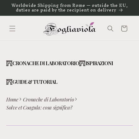
Vai
Worldwide Shipping from Rome — outside the EU,
direttamente
duties are paid by the recipient on delivery
ai contenuti
Carrello
CRONACHE DI LABORATORIO
ISPIRAZIONI
GUIDE & TUTORIAL
Home
Cronache di Laboratorio
Solve et Coagula: cosa significa?