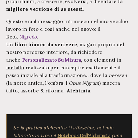
propri limiti, a crescere, evolversi, a diventare
la
migliore versione di se stessi
.
Questo era il messaggio intrinseco nel mio vecchio
lavoro in foto e così anche nel nuovo: il
Book
Nigredo
.
Un
libro bianco da scrivere
, magari proprio del
nostro percorso interiore, da richiedere
anche
Personalizzato Su Misura
, con elementi in
metallo
realizzato per concepire esattamente il
passo iniziale alla trasformazione.. dove la
nerezza
(la notte antica, l'ombra, l'
Opus Nigrum
) macera
tutto, assorbe & riforma.
Alchimia.
Se la pratica alchemica ti affascina, nel mio
laboratorio trovi il
Notebook Dell'Alchimista
(una