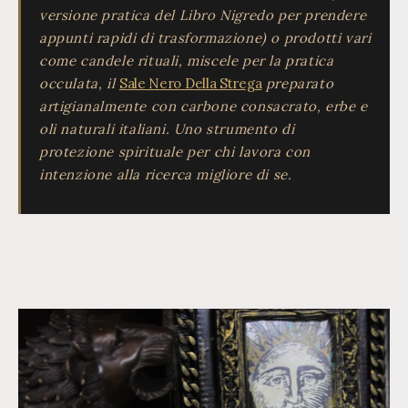
versione pratica del Libro Nigredo per prendere
appunti rapidi di trasformazione) o prodotti vari
come candele rituali, miscele per la pratica
occulata, il
Sale Nero Della Strega
preparato
artigianalmente con carbone consacrato, erbe e
oli naturali italiani. Uno strumento di
protezione spirituale per chi lavora con
intenzione alla ricerca migliore di se.